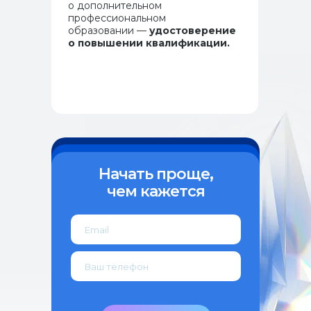
о дополнительном
профессиональном
Программы и курсы
образовании —
удостоверение
Как поступить
о повышении квалификации.
Специалистам с медицинским образованием
Специалистам без медицинского образования
Ординаторам
Об институте
Истории выпускников
Документы
Контакты
Начать проще,
443099, Самара, ул. Чапаевская, 89,
чем кажется
(каб. 505-508)
+7 (846) 374-10-04 (доб. 4103)
+7 927 260-15-56
ipo@samsmu.ru
podzorova@samsmu.ru
© 2024 Самарский государственный
медицинский университет