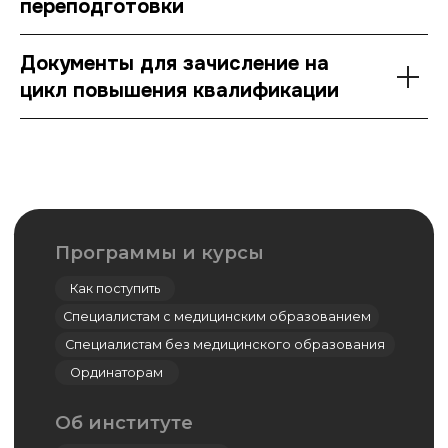
переподготовки
Программы и курсы
Документы для зачисление на
Как поступить
цикл повышения квалификации
Специалистам с медицинским образованием
Специалистам без медицинского образования
Ординаторам
Об институте
Истории выпускников
Документы
Контакты
443099, Самара, ул. Чапаевская, 89,
(каб. 505-508)
+7 (846) 374-10-04 (доб. 4103)
+7 927 260-15-56
ipo@samsmu.ru
podzorova@samsmu.ru