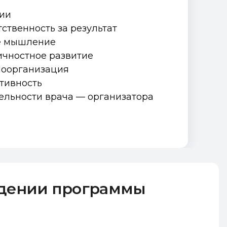
нии
тственность за результат
ое мышление
ичностное развитие
моорганизация
птивность
тельности врача — организатора
ждении программы