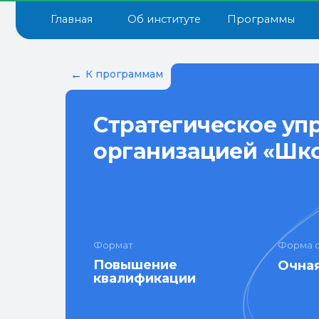
Главная
Об институте
Программы
Докум
←
К программам
Стратегическое уп
организацией «Шко
Формат
Форма 
Повышение
Очна
квалификации