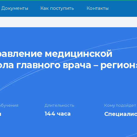
енты
Как поступить
Контакты
равление медицинской
ла главного врача – регион
обучения
Длительность
Кому подойдет
144 часа
я
Специалис