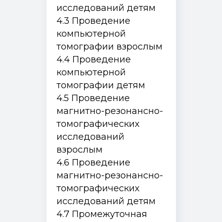
исследований детям
4.3 Проведение
компьютерной
томографии взрослым
4.4 Проведение
компьютерной
томографии детям
4.5 Проведение
магнитно-резонансно-
томографических
исследований
взрослым
4.6 Проведение
Симуляционный центр
магнитно-резонансно-
Кадаверный центр
Центр дистанционно-образовательных
томографических
технологий
Дополнительное профессиональное
исследований детям
образование
Ординатура
4.7 Промежуточная
Лингвистический центр