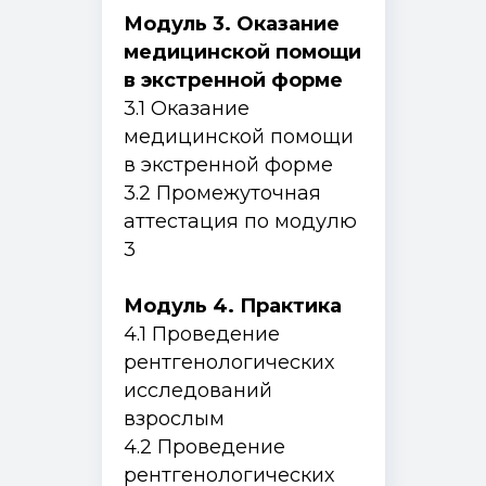
Специалистам без медицинского образования
Модуль 3. Оказание
Ординаторам
медицинской помощи
Об институте
в экстренной форме
Истории выпускников
3.1 Оказание
Документы
медицинской помощи
Контакты
в экстренной форме
443099, Самара, ул. Чапаевская, 89,
3.2 Промежуточная
(каб. 505-508)
аттестация по модулю
+7 (846) 374-10-04 (доб. 4103)
3
+7 927 260-15-56
ipo@samsmu.ru
Модуль 4. Практика
podzorova@samsmu.ru
4.1 Проведение
рентгенологических
исследований
Политика конфиденциальности
Сведения об образовательной
взрослым
организации
© 2026 Самарский государственный
Записаться
медицинский университет
Оферта
4.2 Проведение
рентгенологических