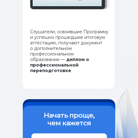
Как поступить
Специалистам с медицинским образованием
Специалистам без медицинского образования
Ординаторам
Слушатели, освоившие Программу
Об институте
и успешно прошедшие итоговую
Истории выпускников
аттестацию, получают документ
о дополнительном
Документы
профессиональном
Контакты
образовании —
диплом о
профессиональной
443099, Самара, ул. Чапаевская, 89,
переподготовке
.
(каб. 505-508)
+7 (846) 374-10-04 (доб. 4103)
+7 927 260-15-56
ipo@samsmu.ru
podzorova@samsmu.ru
Начать проще,
чем кажется
Политика конфиденциальности
Сведения об образовательной
организации
© 2026 Самарский государственный
Записаться