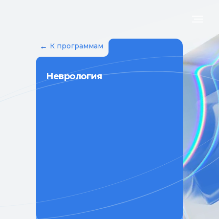
←
К программам
Неврология