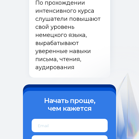
По прохождении
Контакты
интенсивного курса
слушатели повышают
443099, Самара, ул. Чапаевская, 89,
(каб. 505-508)
свой уровень
+7 (846) 374-10-04 (доб. 4103)
немецкого языка,
+7 927 260-15-56
вырабатывают
ipo@samsmu.ru
уверенные навыки
podzorova@samsmu.ru
письма, чтения,
аудирования
Политика конфиденциальности
Сведения об образовательной
организации
© 2026 Самарский государственный
Записаться
медицинский университет
Оферта
Начать проще,
чем кажется