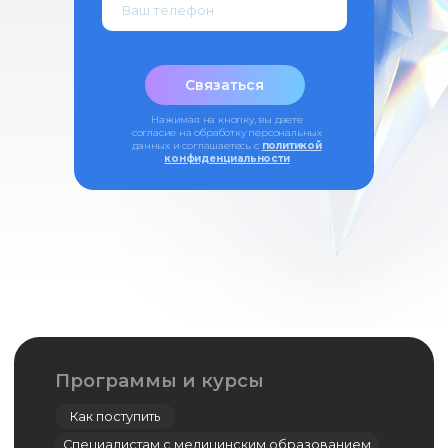
Связаться
Нажимая на кнопку, вы даете
согласие на обработку персональных
данных и соглашаетесь c
политикой
конфиденциальности
Симуляционный центр
Кадаверный центр
Центр дистанционно-образовательных
технологий
Дополнительное профессиональное
образование
Ординатура
Лингвистический центр
Цифровая стоматология
Мастер-классы