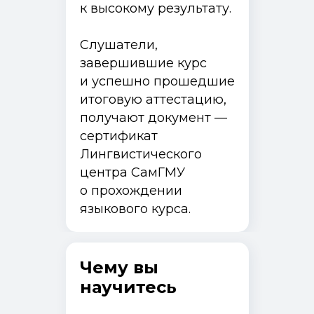
к высокому результату.
Слушатели,
завершившие курс
и успешно прошедшие
итоговую аттестацию,
получают документ —
сертификат
Лингвистического
центра СамГМУ
о прохождении
Программы и курсы
языкового курса.
Как поступить
Специалистам с медицинским образованием
Специалистам без медицинского образования
Ординаторам
Чему вы
Об институте
научитесь
Истории выпускников
Документы