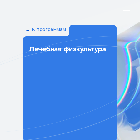
←
К программам
Лечебная физкультура