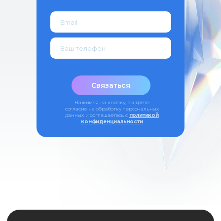
Контакты
443099, Самара, ул. Чапаевская, 89,
(каб. 505-508)
+7 (846) 374-10-04 (доб. 4103)
+7 927 260-15-56
ipo@samsmu.ru
podzorova@samsmu.ru
Связаться
Нажимая на кнопку, вы даете
согласие на обработку персональных
данных и соглашаетесь c
политикой
конфиденциальности
Политика конфиденциальности
Сведения об образовательной
организации
© 2026 Самарский государственный
Записаться
медицинский университет
Оферта