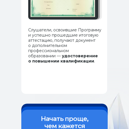
Слушатели, освоившие Программу
и успешно прошедшие итоговую
аттестацию, получают документ
о дополнительном
профессиональном
образовании —
удостоверение
о повышении квалификации
.
Программы и курсы
Как поступить
Специалистам с медицинским образованием
Специалистам без медицинского образования
Ординаторам
Об институте
Начать проще,
Истории выпускников
чем кажется
Документы