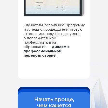
Слушатели, освоившие Программу
и успешно прошедшие итоговую
аттестацию, получают документ
о дополнительном
профессиональном
образовании —
диплом о
профессиональной
переподготовке
.
Программы и курсы
Как поступить
Специалистам с медицинским образованием
Специалистам без медицинского образования
Ординаторам
Об институте
Начать проще,
Истории выпускников
чем кажется
Документы