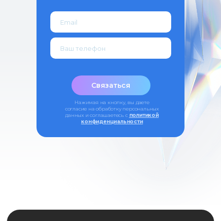
Контакты
443099, Самара, ул. Чапаевская, 89,
(каб. 505-508)
+7 (846) 374-10-04 (доб. 4103)
+7 927 260-15-56
ipo@samsmu.ru
podzorova@samsmu.ru
Связаться
Нажимая на кнопку, вы даете
согласие на обработку персональных
данных и соглашаетесь c
политикой
конфиденциальности
Политика конфиденциальности
Сведения об образовательной
организации
© 2026 Самарский государственный
Записаться
медицинский университет
Оферта