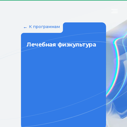
←
К программам
Лечебная физкультура