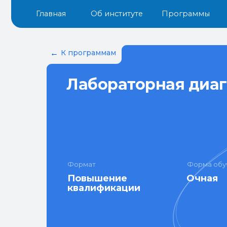
Главная
Об институте
Программы
Докум
←
К программам
Лабораторная диа
Формат
Форма обу
Повышение
Очная
квалификации