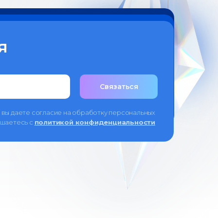
я
Связаться
 вы даете согласие на обработку персональных
ашаетесь c
политикой конфиденциальности
л. Чапаевская, 89, (каб. 505-
4 (доб. 4103)
podzorova@samsmu.ru
ии
Оферта
Политика конфиденциальности