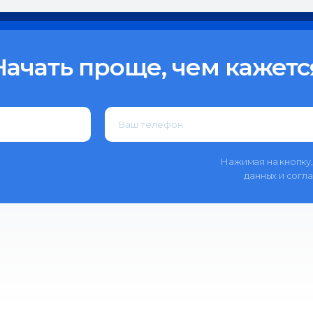
Начать проще, чем кажетс
Нажимая на кнопку,
данных и согл
443099, Самара, у
508)
в
+7 (846) 374-10-0
+7 927 260-15-56
ipo@samsmu.ru
Сведения об образовательной организац