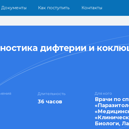
енты
Как поступить
Контакты
гностика дифтерии и кокл
чения
Для кого
Длительность
Врачи по с
36 часов
«Паразитоло
«Медицинск
«Клиническ
Биологи, Л