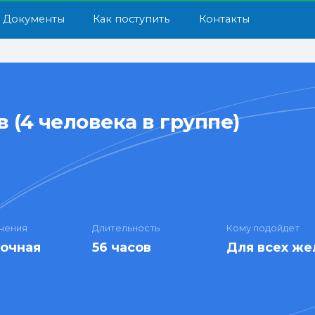
енты
Как поступить
Контакты
 (4 человека в группе)
чения
Длительность
Кому подойдет
аочная
56 часов
Для всех же