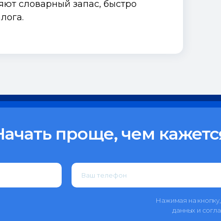
яют словарный запас, быстро
лога.
Начать проще, чем кажетс
Нажимая на кнопку,
данных и согл