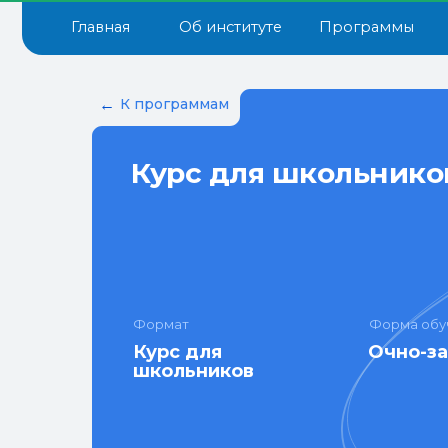
Главная
Об институте
Программы
Докум
←
К программам
Курс для школьников
Формат
Форма обу
Курс для
Очно-з
школьников