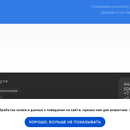
Нажимая на кнопку,
данных и согл
443099, Самара, у
508)
в
+7 (846) 374-10-0
+7 927 260-15-56
ipo@samsmu.ru
Сведения об образовательной организац
бработки cookie и данных о поведении на сайте, нужных нам для аналитики.
ХОРОШО, БОЛЬШЕ НЕ ПОКАЗЫВАТЬ