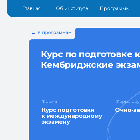
Главная
Об институте
Программы
Докум
←
К программам
Курс по подготовке
Кембриджские экза
Формат
Форма обу
Курс подготовки
Очно-з
к международному
экзамену