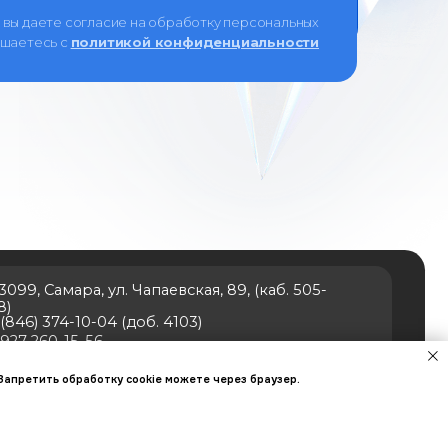
 вы даете согласие на обработку персональных
ашаетесь c
политикой конфиденциальности
л. Чапаевская, 89, (каб. 505-
4 (доб. 4103)
podzorova@samsmu.ru
ии
Оферта
Политика конфиденциальности
 Запретить обработку cookie можете через браузер.