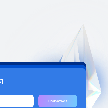
я
Связаться