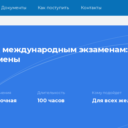
енты
Как поступить
Контакты
 к международным экзаменам:
мены
чения
Длительность
Кому подойдет
аочная
100 часов
Для всех же