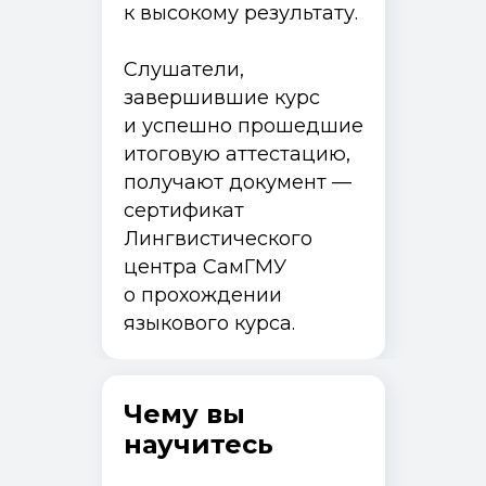
к высокому результату.
Слушатели,
завершившие курс
и успешно прошедшие
итоговую аттестацию,
получают документ —
сертификат
Лингвистического
центра СамГМУ
о прохождении
Программы и курсы
языкового курса.
Как поступить
Специалистам с медицинским образованием
Специалистам без медицинского образования
Ординаторам
Чему вы
Об институте
научитесь
Истории выпускников
Документы