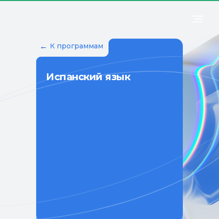
←
К программам
Испанский язык