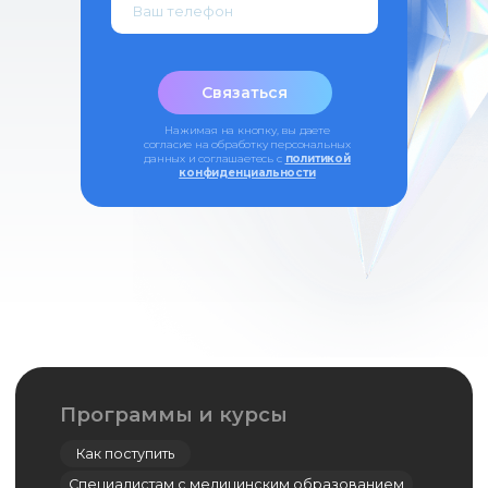
Связаться
Нажимая на кнопку, вы даете
согласие на обработку персональных
данных и соглашаетесь c
политикой
конфиденциальности
Симуляционный центр
Кадаверный центр
Центр дистанционно-образовательных
технологий
Дополнительное профессиональное
образование
Ординатура
Лингвистический центр
Цифровая стоматология
Мастер-классы