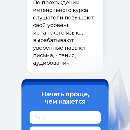
По прохождении
Контакты
интенсивного курса
слушатели повышают
443099, Самара, ул. Чапаевская, 89,
(каб. 505-508)
свой уровень
+7 (846) 374-10-04 (доб. 4103)
испанского языка,
+7 927 260-15-56
вырабатывают
ipo@samsmu.ru
уверенные навыки
podzorova@samsmu.ru
письма, чтения,
аудирования.
Политика конфиденциальности
Сведения об образовательной
организации
© 2026 Самарский государственный
Записаться
медицинский университет
Оферта
Начать проще,
чем кажется