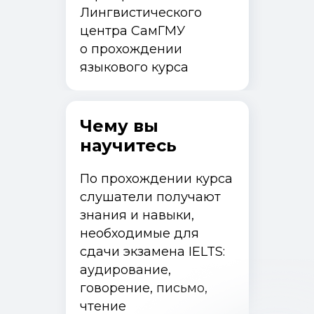
Лингвистического
центра СамГМУ
о прохождении
языкового курса
Чему вы
научитесь
Программы и курсы
По прохождении курса
Как поступить
слушатели получают
Специалистам с медицинским образованием
знания и навыки,
Специалистам без медицинского образования
Ординаторам
необходимые для
сдачи экзамена IELTS:
Об институте
аудирование,
Истории выпускников
Документы
говорение, письмо,
Контакты
чтение