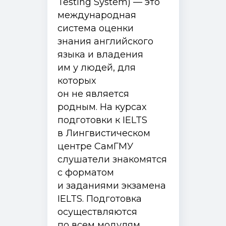
Testing System) — это
международная
система оценки
знания английского
языка и владения
им у людей, для
которых
он не является
родным. На курсах
подготовки к IELTS
в Лингвистическом
центре СамГМУ
слушатели знакомятся
с форматом
и заданиями экзамена
IELTS. Подготовка
осуществляются
по всем модулям