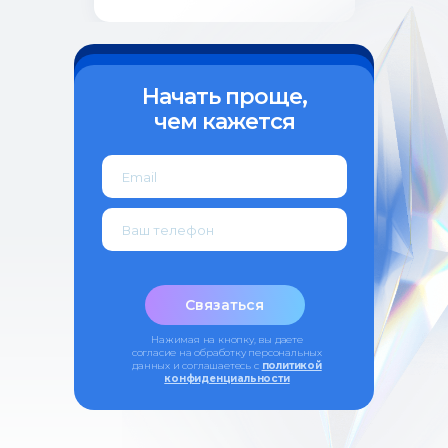
443099, Самара, ул. Чапаевская, 89,
(каб. 505-508)
+7 (846) 374-10-04 (доб. 4103)
+7 927 260-15-56
Начать проще,
чем кажется
ipo@samsmu.ru
podzorova@samsmu.ru
Политика конфиденциальности
Сведения об образовательной
организации
© 2026 Самарский государственный
Записаться
медицинский университет
Оферта
Связаться
Нажимая на кнопку, вы даете
согласие на обработку персональных
данных и соглашаетесь c
политикой
конфиденциальности