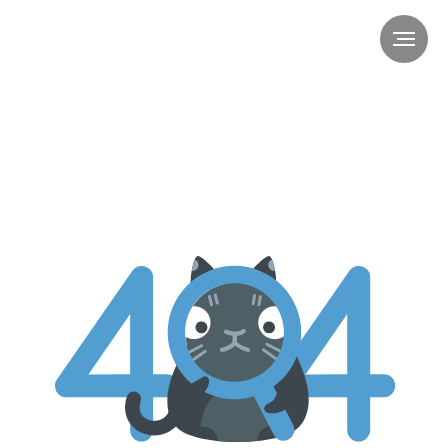
Упссс... такой страницы нет
На главную