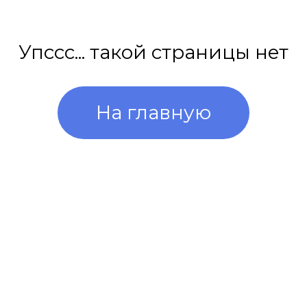
Программы и курсы
Как поступить
Специалистам с медицинским образованием
Специалистам без медицинского образования
Ординаторам
Об институте
Истории выпускников
Документы
Контакты