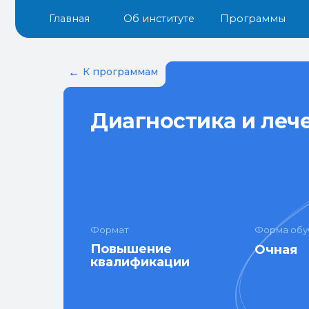
Главная
Об институте
Программы
Докум
←
К программам
Диагностика и леч
Формат
Форма обу
Повышение
Очная
квалификации