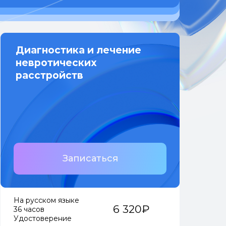
Диагностика и лечение
невротических
расстройств
Записаться
На русском языке
6 320₽
36 часов
Удостоверение