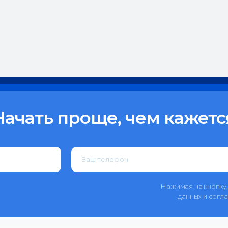
Начать проще, чем кажетс
Нажимая на кнопку,
данных и согл
443099, Самара, у
508)
в