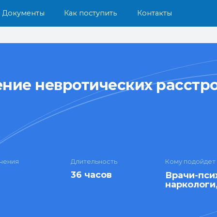
енты
Как поступить
Контакты
ение невротических расстр
чения
Длительность
Кому подойдет
36 часов
Врачи-пси
наркологи