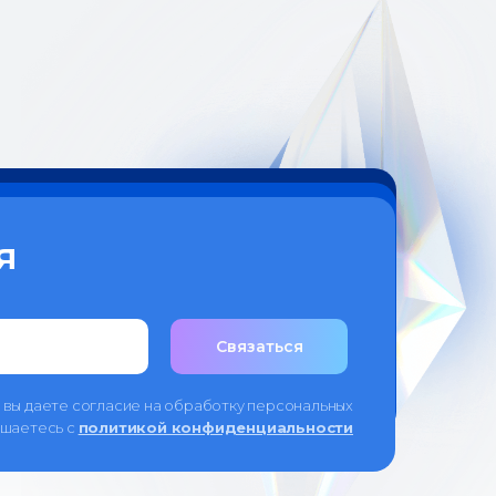
я
Связаться
 вы даете согласие на обработку персональных
ашаетесь c
политикой конфиденциальности
л. Чапаевская, 89, (каб. 505-