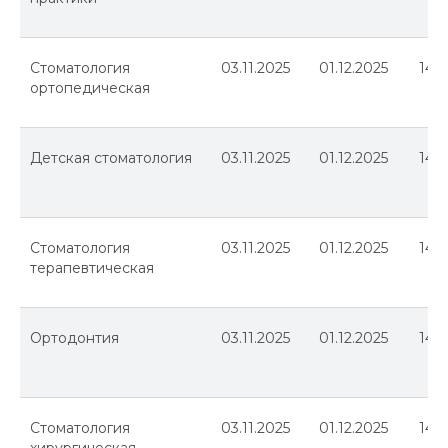
Стоматология
03.11.2025
01.12.2025
144
ортопедическая
Симуляционный центр
Детская стоматология
03.11.2025
01.12.2025
144
Кадаверный центр
Центр дистанционно-образовательных
технологий
Дополнительное профессиональное
образование
Ординатура
Стоматология
03.11.2025
01.12.2025
144
Лингвистический центр
терапевтическая
Цифровая стоматология
Мастер-классы
Ортодонтия
03.11.2025
01.12.2025
144
Стоматология
03.11.2025
01.12.2025
144