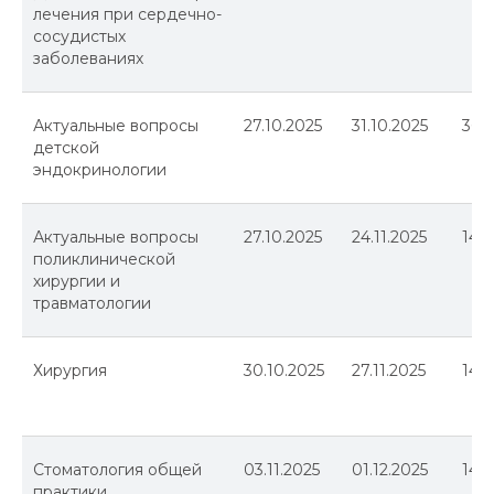
лечения при сердечно-
+7 (846) 374-10-04 (доб. 4103)
сосудистых
+7 927 260-15-56
заболеваниях
ipo@samsmu.ru
podzorova@samsmu.ru
Актуальные вопросы
27.10.2025
31.10.2025
36
детской
© 2024 Самарский государственный
медицинский университет
эндокринологии
Политика конфиденциальности
Сведения об образовательной
организации
Оферта
Актуальные вопросы
27.10.2025
24.11.2025
144
поликлинической
хирургии и
травматологии
Хирургия
30.10.2025
27.11.2025
144
Стоматология общей
03.11.2025
01.12.2025
144
практики