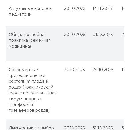
Актуальные вопросы
20.10.2025
14.11.2025
144
педиатрии
Общая врачебная
20.10.2025
01.12.2025
216
практика (семейная
медицина)
Программы и курсы
Как поступить
Современные
22.10.2025
24.10.2025
18
Специалистам с медицинским образованием
критерии оценки
Специалистам без медицинского образования
состояния плода в
Ординаторам
родах (практический
Об институте
курс с использованием
симуляционных
Истории выпускников
платформ и
Документы
тренажеров родов)
Контакты
443099, Самара, ул. Чапаевская, 89,
Диагностика и выбор
27.10.2025
31.10.2025
36
(каб. 505-508)