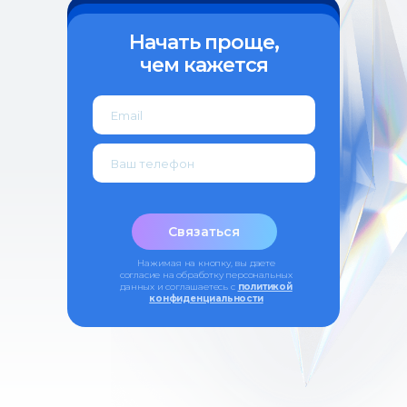
(каб. 505-508)
+7 (846) 374-10-04 (доб. 4103)
Начать проще,
+7 927 260-15-56
чем кажется
ipo@samsmu.ru
podzorova@samsmu.ru
Политика конфиденциальности
Сведения об образовательной
организации
© 2026 Самарский государственный
Записаться
медицинский университет
Оферта
Связаться
Нажимая на кнопку, вы даете
согласие на обработку персональных
данных и соглашаетесь c
политикой
конфиденциальности