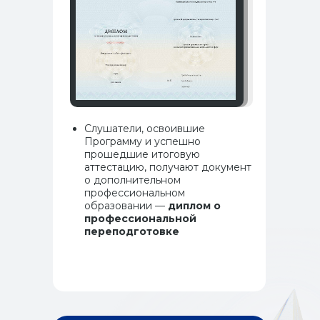
Слушатели, освоившие
Программу и успешно
Программы и курсы
прошедшие итоговую
Как поступить
аттестацию, получают документ
Специалистам с медицинским образованием
о дополнительном
профессиональном
Специалистам без медицинского образования
образовании —
диплом о
Ординаторам
профессиональной
Об институте
переподготовке
Истории выпускников
Документы
Контакты
443099, Самара, ул. Чапаевская, 89,