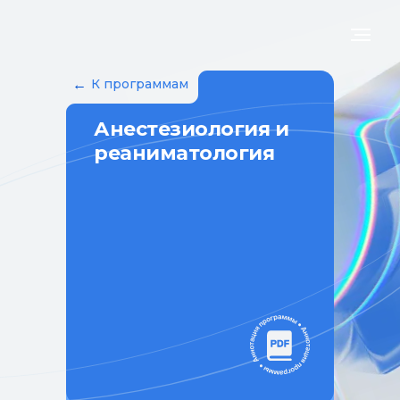
←
К программам
Анестезиология и
реаниматология